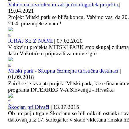
Vabilo na otvoritev in zaključni dogodek projekta
|
19.04.2021
Projekt Mitski park se bliža koncu. Vabimo vas, da 20.
21.4. praznujete z nami!
IGRAJ SE Z NAMI
|
07.02.2020
V okviru projekta MITSKI PARK smo skupaj z ilustra
Jako Vukotićem pripravili zanimive igre...
Mitski park - Skupna čezmejna turistična destinaci
|
01.09.2018
Začel se je izvajati projekt Mitski park, ki se financira 
programa INTERREG V-A Slovenija - Hrvaška.
Škocjan pri Divači
|
13.07.2015
Ob urejanju trga v Škocjanu so bili odkriti ostanki sta
tlakovanja iz 17. stoletja ter v skalo vklesana rimska hi