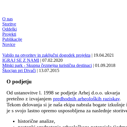
O nas
Storitve
Oddelki
Projekti
Publikacije
Novice
Vabilo na otvoritev in zaključni dogodek projekta
| 19.04.2021
IGRAJ SE Z NAMI
| 07.02.2020
Mitski park - Skupna čezmejna turistična destinaci
| 01.09.2018
Škocjan pri Divači
| 13.07.2015
O podjetju
Od ustanovitve l. 1998 se podjetje Arhej d.o.o. ukvarja
pretežno z izvajanjem
predhodnih arheoloških raziskav
.
Tekom delovanja si je naša ekipa nabrala bogate izkušnje 
je s svojo lastno opremo usposobljena za naslednje storitv
historične analize,