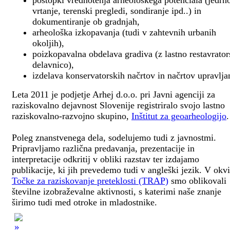
postopki vrednotenja arheološkega potenciala (jedrn
vrtanje, terenski pregledi, sondiranje ipd..) in
dokumentiranje ob gradnjah,
arheološka izkopavanja (tudi v zahtevnih urbanih
okoljih),
poizkopavalna obdelava gradiva (z lastno restavrato
delavnico),
izdelava konservatorskih načrtov in načrtov upravlja
Leta 2011 je podjetje Arhej d.o.o. pri Javni agenciji za
raziskovalno dejavnost Slovenije registriralo svojo lastno
raziskovalno-razvojno skupino,
Inštitut za geoarheologijo
.
Poleg znanstvenega dela, sodelujemo tudi z javnostmi.
Pripravljamo različna predavanja, prezentacije in
interpretacije odkritij v obliki razstav ter izdajamo
publikacije, ki jih prevedemo tudi v angleški jezik. V okv
Točke za raziskovanje preteklosti (TRAP)
smo oblikovali
številne izobraževalne aktivnosti, s katerimi naše znanje
širimo tudi med otroke in mladostnike.