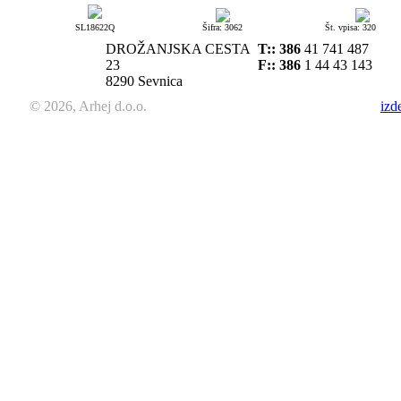
SL18622Q
Šifra: 3062
Št. vpisa: 320
DROŽANJSKA CESTA
T::
386
41 741 487
23
F:: 386
1 44 43 143
8290 Sevnica
© 2026, Arhej d.o.o.
izd