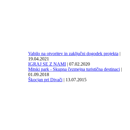
Vabilo na otvoritev in zaključni dogodek projekta
|
19.04.2021
IGRAJ SE Z NAMI
| 07.02.2020
Mitski park - Skupna čezmejna turistična destinaci
|
01.09.2018
Škocjan pri Divači
| 13.07.2015