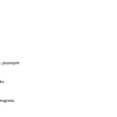
. praznujete
ako
 programa