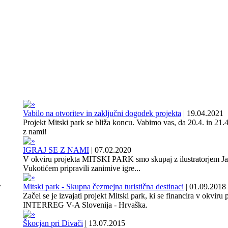
Vabilo na otvoritev in zaključni dogodek projekta
|
19.04.2021
Projekt Mitski park se bliža koncu. Vabimo vas, da 20.4. in 21.4
z nami!
IGRAJ SE Z NAMI
|
07.02.2020
V okviru projekta MITSKI PARK smo skupaj z ilustratorjem J
Vukotićem pripravili zanimive igre...
,
Mitski park - Skupna čezmejna turistična destinaci
|
01.09.2018
Začel se je izvajati projekt Mitski park, ki se financira v okviru
INTERREG V-A Slovenija - Hrvaška.
Škocjan pri Divači
|
13.07.2015