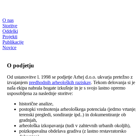
O nas
Storitve
Oddelki
Projekti
Publikacije
Novice
O podjetju
Od ustanovitve l. 1998 se podjetje Arhej d.o.o. ukvarja pretežno z
izvajanjem
predhodnih arheoloških raziskav
. Tekom delovanja si je
naša ekipa nabrala bogate izkušnje in je s svojo lastno opremo
usposobljena za naslednje storitve:
historične analize,
postopki vrednotenja arheološkega potenciala (jedrno vrtanje
terenski pregledi, sondiranje ipd..) in dokumentiranje ob
gradnjah,
arheološka izkopavanja (tudi v zahtevnih urbanih okoljih),
poizkopavalna obdelava gradiva (z lastno restavratorsko