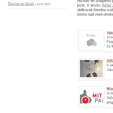
razstav ter izdajamo p
Škocjan pri Divači
| 13.07.2015
jezik. V okviru
Točke 
oblikovali številne iz
širimo tudi med otrok
Vabi
19.0
Proj
21.4
IGR
V ok
Jako
Mits
01.0
Zače
pro