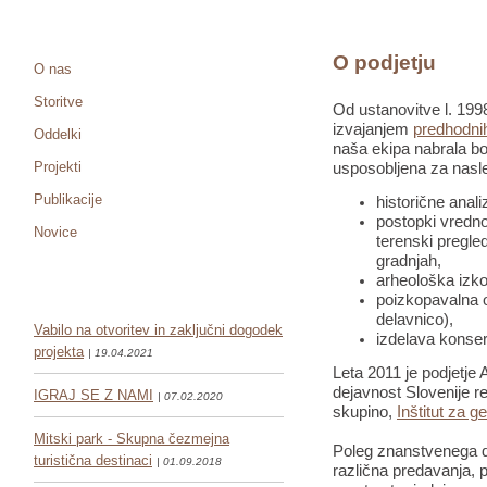
O podjetju
O nas
Storitve
Od ustanovitve l. 1998
izvajanjem
predhodnih
Oddelki
naša ekipa nabrala bo
Projekti
usposobljena za nasle
Publikacije
historične anali
postopki vredno
Novice
terenski pregled
gradnjah,
arheološka izko
poizkopavalna o
delavnico),
Vabilo na otvoritev in zaključni dogodek
izdelava konser
projekta
| 19.04.2021
Leta 2011 je podjetje 
dejavnost Slovenije re
IGRAJ SE Z NAMI
| 07.02.2020
skupino,
Inštitut za g
Mitski park - Skupna čezmejna
Poleg znanstvenega de
turistična destinaci
| 01.09.2018
različna predavanja, pr