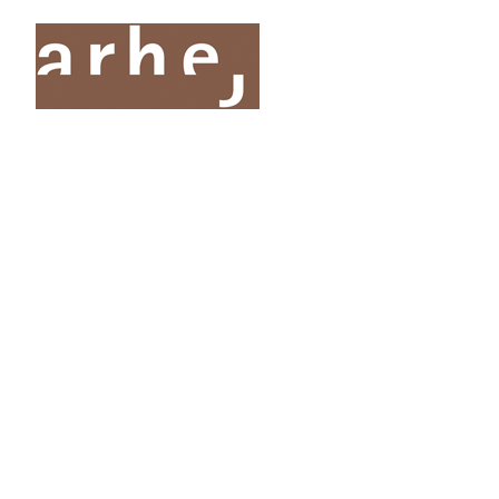
O nas
Storitve
Oddelki
Projekti
Publik