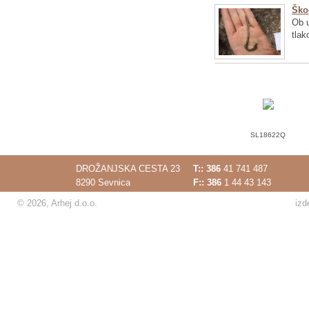
Ško
Ob u
tlak
SL18622Q
DROŽANJSKA CESTA 23
T::
386
41 741 487
8290 Sevnica
F:: 386
1 44 43 143
© 2026, Arhej d.o.o.
izd