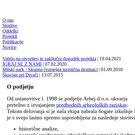
O nas
Storitve
Oddelki
Projekti
Publikacije
Novice
Vabilo na otvoritev in zaključni dogodek projekta
| 19.04.2021
IGRAJ SE Z NAMI
| 07.02.2020
Mitski park - Skupna čezmejna turistična destinaci
| 01.09.2018
Škocjan pri Divači
| 13.07.2015
O podjetju
Od ustanovitve l. 1998 se podjetje Arhej d.o.o. ukvarja
pretežno z izvajanjem
predhodnih arheoloških raziskav
.
Tekom delovanja si je naša ekipa nabrala bogate izkušnje 
je s svojo lastno opremo usposobljena za naslednje storitv
historične analize,