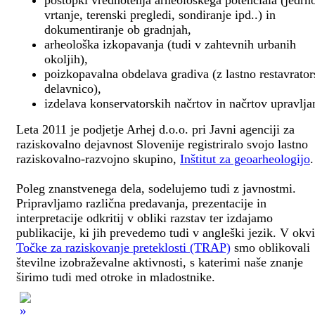
postopki vrednotenja arheološkega potenciala (jedrn
vrtanje, terenski pregledi, sondiranje ipd..) in
dokumentiranje ob gradnjah,
arheološka izkopavanja (tudi v zahtevnih urbanih
okoljih),
poizkopavalna obdelava gradiva (z lastno restavrato
delavnico),
izdelava konservatorskih načrtov in načrtov upravlja
Leta 2011 je podjetje Arhej d.o.o. pri Javni agenciji za
raziskovalno dejavnost Slovenije registriralo svojo lastno
raziskovalno-razvojno skupino,
Inštitut za geoarheologijo
.
Poleg znanstvenega dela, sodelujemo tudi z javnostmi.
Pripravljamo različna predavanja, prezentacije in
interpretacije odkritij v obliki razstav ter izdajamo
publikacije, ki jih prevedemo tudi v angleški jezik. V okv
Točke za raziskovanje preteklosti (TRAP)
smo oblikovali
številne izobraževalne aktivnosti, s katerimi naše znanje
širimo tudi med otroke in mladostnike.