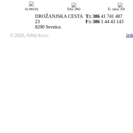
SL18622Q
Šifra: 3062
Št. vpisa: 320
DROŽANJSKA CESTA
T::
386
41 741 487
23
F:: 386
1 44 43 143
8290 Sevnica
© 2026, Arhej d.o.o.
izd