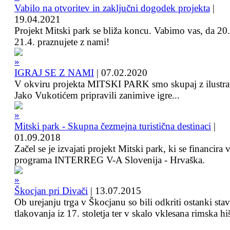
Vabilo na otvoritev in zaključni dogodek projekta
|
19.04.2021
Projekt Mitski park se bliža koncu. Vabimo vas, da 20.
21.4. praznujete z nami!
IGRAJ SE Z NAMI
|
07.02.2020
V okviru projekta MITSKI PARK smo skupaj z ilustra
Jako Vukotićem pripravili zanimive igre...
Mitski park - Skupna čezmejna turistična destinaci
|
01.09.2018
Začel se je izvajati projekt Mitski park, ki se financira 
programa INTERREG V-A Slovenija - Hrvaška.
Škocjan pri Divači
|
13.07.2015
Ob urejanju trga v Škocjanu so bili odkriti ostanki sta
tlakovanja iz 17. stoletja ter v skalo vklesana rimska hi