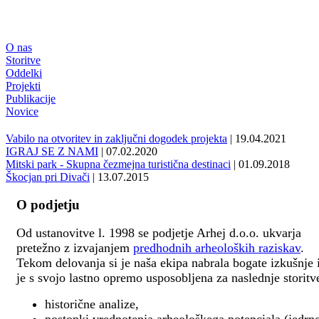
O nas
Storitve
Oddelki
Projekti
Publikacije
Novice
Vabilo na otvoritev in zaključni dogodek projekta
| 19.04.2021
IGRAJ SE Z NAMI
| 07.02.2020
Mitski park - Skupna čezmejna turistična destinaci
| 01.09.2018
Škocjan pri Divači
| 13.07.2015
O podjetju
Od ustanovitve l. 1998 se podjetje Arhej d.o.o. ukvarja
pretežno z izvajanjem
predhodnih arheoloških raziskav
.
Tekom delovanja si je naša ekipa nabrala bogate izkušnje 
je s svojo lastno opremo usposobljena za naslednje storitv
historične analize,