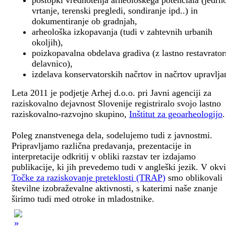
postopki vrednotenja arheološkega potenciala (jedrn
vrtanje, terenski pregledi, sondiranje ipd..) in
dokumentiranje ob gradnjah,
arheološka izkopavanja (tudi v zahtevnih urbanih
okoljih),
poizkopavalna obdelava gradiva (z lastno restavrato
delavnico),
izdelava konservatorskih načrtov in načrtov upravlja
Leta 2011 je podjetje Arhej d.o.o. pri Javni agenciji za
raziskovalno dejavnost Slovenije registriralo svojo lastno
raziskovalno-razvojno skupino,
Inštitut za geoarheologijo
.
Poleg znanstvenega dela, sodelujemo tudi z javnostmi.
Pripravljamo različna predavanja, prezentacije in
interpretacije odkritij v obliki razstav ter izdajamo
publikacije, ki jih prevedemo tudi v angleški jezik. V okv
Točke za raziskovanje preteklosti (TRAP)
smo oblikovali
številne izobraževalne aktivnosti, s katerimi naše znanje
širimo tudi med otroke in mladostnike.