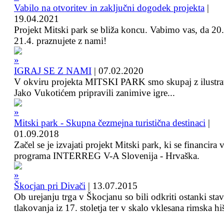
Vabilo na otvoritev in zaključni dogodek projekta
|
19.04.2021
Projekt Mitski park se bliža koncu. Vabimo vas, da 20.
21.4. praznujete z nami!
IGRAJ SE Z NAMI
|
07.02.2020
V okviru projekta MITSKI PARK smo skupaj z ilustra
Jako Vukotićem pripravili zanimive igre...
Mitski park - Skupna čezmejna turistična destinaci
|
01.09.2018
Začel se je izvajati projekt Mitski park, ki se financira 
programa INTERREG V-A Slovenija - Hrvaška.
Škocjan pri Divači
|
13.07.2015
Ob urejanju trga v Škocjanu so bili odkriti ostanki sta
tlakovanja iz 17. stoletja ter v skalo vklesana rimska hi