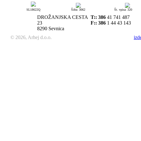
SL18622Q
Šifra: 3062
Št. vpisa: 320
DROŽANJSKA CESTA
T::
386
41 741 487
23
F:: 386
1 44 43 143
8290 Sevnica
© 2026, Arhej d.o.o.
izd