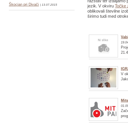
razstav ter izdajamo p
Škocjan pri Divači
| 13.07.2015
jezik. V okviru
Točke 
oblikovali številne iz
širimo tudi med otrok
Vabi
19.0
Proj
21.4
IGR
V ok
Jako
Mits
01.0
Zače
pro