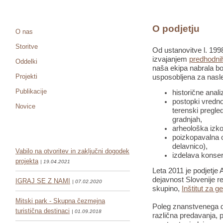
O podjetju
O nas
Storitve
Od ustanovitve l. 1998
izvajanjem
predhodnih
Oddelki
naša ekipa nabrala bo
Projekti
usposobljena za nasle
Publikacije
historične anali
postopki vredno
Novice
terenski pregled
gradnjah,
arheološka izko
poizkopavalna o
delavnico),
Vabilo na otvoritev in zaključni dogodek
izdelava konser
projekta
| 19.04.2021
Leta 2011 je podjetje 
dejavnost Slovenije re
IGRAJ SE Z NAMI
| 07.02.2020
skupino,
Inštitut za g
Mitski park - Skupna čezmejna
Poleg znanstvenega de
turistična destinaci
| 01.09.2018
različna predavanja, pr