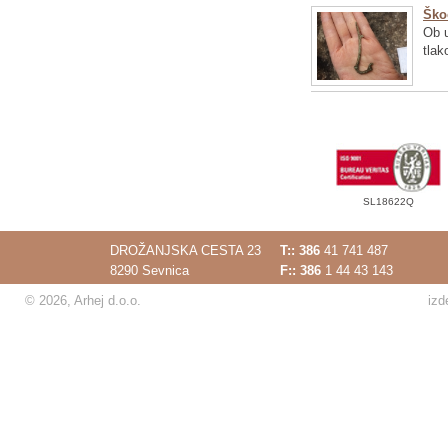
Ško
Ob u
tlak
SL18622Q
DROŽANJSKA CESTA 23
T::
386
41 741 487
8290 Sevnica
F:: 386
1 44 43 143
© 2026, Arhej d.o.o.
izd