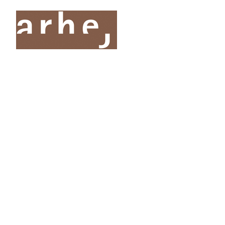
O nas
Storitve
Oddelki
Projekti
Publik