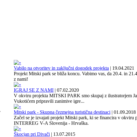
Vabilo na otvoritev in zaključni dogodek projekta
|
19.04.2021
Projekt Mitski park se bliža koncu. Vabimo vas, da 20.4. in 21.4
z nami!
IGRAJ SE Z NAMI
|
07.02.2020
V okviru projekta MITSKI PARK smo skupaj z ilustratorjem J
Vukotićem pripravili zanimive igre...
,
Mitski park - Skupna čezmejna turistična destinaci
|
01.09.2018
Začel se je izvajati projekt Mitski park, ki se financira v okviru
INTERREG V-A Slovenija - Hrvaška.
Škocjan pri Divači
|
13.07.2015