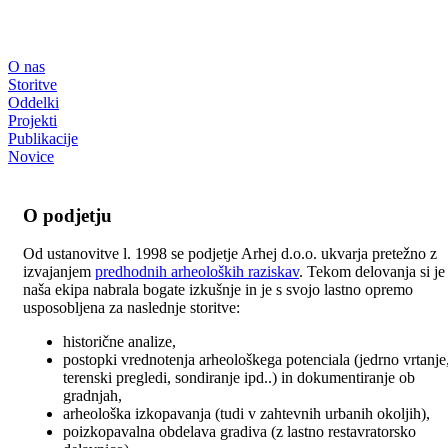
O nas
Storitve
Oddelki
Projekti
Publikacije
Novice
O podjetju
Od ustanovitve l. 1998 se podjetje Arhej d.o.o. ukvarja pretežno z
izvajanjem
predhodnih arheoloških raziskav
. Tekom delovanja si je
naša ekipa nabrala bogate izkušnje in je s svojo lastno opremo
usposobljena za naslednje storitve:
historične analize,
postopki vrednotenja arheološkega potenciala (jedrno vrtanje
terenski pregledi, sondiranje ipd..) in dokumentiranje ob
gradnjah,
arheološka izkopavanja (tudi v zahtevnih urbanih okoljih),
poizkopavalna obdelava gradiva (z lastno restavratorsko