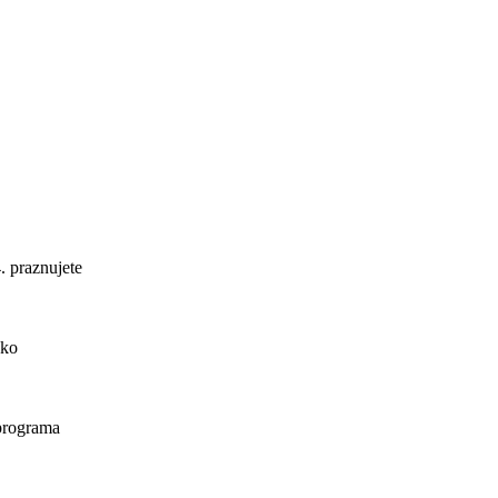
. praznujete
ako
 programa