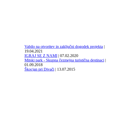
Vabilo na otvoritev in zaključni dogodek projekta
|
19.04.2021
IGRAJ SE Z NAMI
| 07.02.2020
Mitski park - Skupna čezmejna turistična destinaci
|
01.09.2018
Škocjan pri Divači
| 13.07.2015