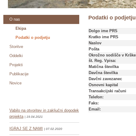
Podatki o podjetju
O nas
Ekipa
Dolgo ime PRS
Kratko ime PRS
Podatki o podjetju
Naslov
Storitve
Pošta
Okrožno sodišče v Kršk
Oddelki
št. Reg. Vpisa:
Projekti
Matična številka
Davčna številka
Publikacije
Davčni zavezanec
Novice
Osnovni kapital
Transakcijski računi
Telefon:
Faks:
Email:
Vabilo na otvoritev in zaključni dogodek
projekta
| 19.04.2021
IGRAJ SE Z NAMI
| 07.02.2020