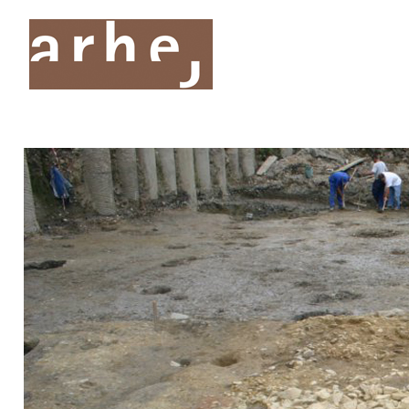
O nas
Storitve
Oddelki
Projekti
Publik