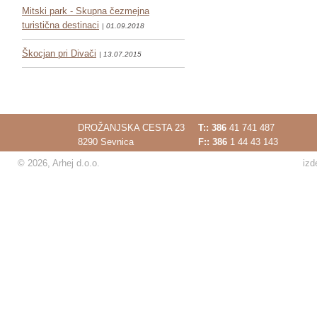
Mitski park - Skupna čezmejna
turistična destinaci
| 01.09.2018
Škocjan pri Divači
| 13.07.2015
DROŽANJSKA CESTA 23
T::
386
41 741 487
8290 Sevnica
F:: 386
1 44 43 143
© 2026, Arhej d.o.o.
izd